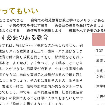
やってもいい
ることができる
自宅での幼児教育は親と学べるメリットがある
は
子供の学力を伸ばす教育
英会話の教育を受けてみましょ
るようにする
通信教育を利用しよう
模範を示す必要のある
示す必要のある教育
らすれば、毎日がハード教育なのかもしれません。例
TOP
生活リズムを意識させた上で、室内・戸外遊びをしま
教育方針に則り成長を促しており、部活動なども行い
教育
基本は、よく遊び、よく食べて、よく眠ることになり
ることができる生活環境が必要で、やはり保育園や幼
自宅
庭でならば、自由な雰囲気と場所があるので最も適し
があ
見つけるでしょう。その姿は真剣そのもの、生き生き
大学
、友達と一緒に、性格や趣味趣向が異なるグループセ
るでしょう。中でも、基本的生活習慣、社会的生活習
子供
家族）の役割であることは頭に入れておきたいもので
をして『模範』を示すようにしましょう。