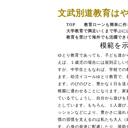
文武別道教育は
TOP
教育ローンも簡単に作
大学教育で満足いくまで学ぶに
教育を受けて海外でも活躍でき
模範を
ゆとり教育であっても、子ども達か
えば、１歳児の場合には規則正しい
すが、中学生ともなれば、学校での
ます。幼児イコールゆとり教育で、
ます。のびのびと、豊かな１日を送
稚園に通わせることになります。家
ているでしょうし、自分から遊びを
としています。もちろん、１人遊び
ッションなどにより、豊かさに溢れ
慣の習慣を支えるのは私たち大人（
す。心身の発達に配慮したり、援助